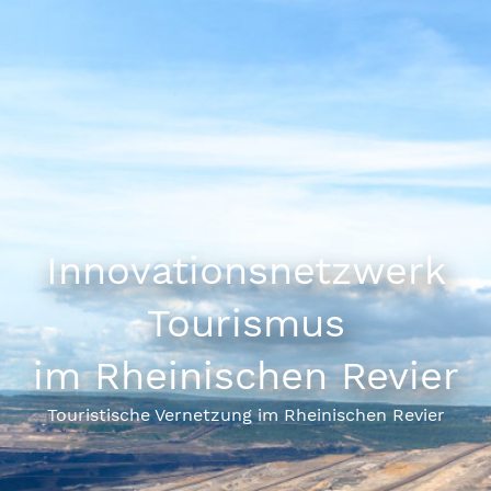
INNOVATIONSNETZWERK
ANGEBOTE & PLANUNGEN
ÜBER UNS
PARTNERBEREICH
KONTAKT
Innovationsnetzwerk
Tourismus
im Rheinischen Revier
Touristische Vernetzung im Rheinischen Revier